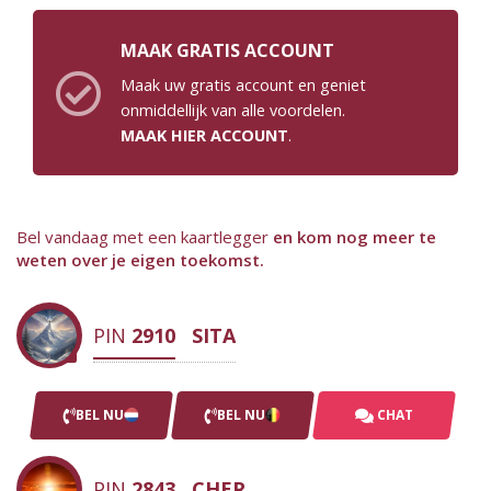
MAAK GRATIS ACCOUNT
Maak uw gratis account en geniet
onmiddellijk van alle voordelen.
MAAK HIER ACCOUNT
.
Bel vandaag met een kaartlegger
en kom nog meer te
weten over je eigen toekomst.
PIN
2910
SITA
BEL NU
BEL NU
CHAT
PIN
2843
CHER