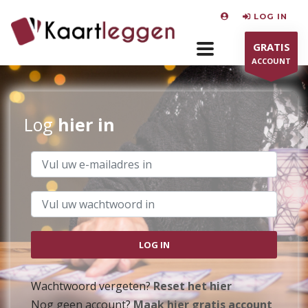
LOG IN
GRATIS
ACCOUNT
Log
hier in
Wachtwoord vergeten?
Reset het hier
Nog geen account?
Maak hier gratis account