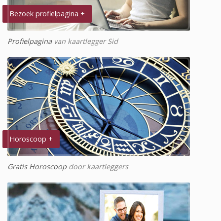
Bezoek profielpagina +
Profielpagina
van kaartlegger Sid
Horoscoop +
Gratis Horoscoop
door kaartleggers