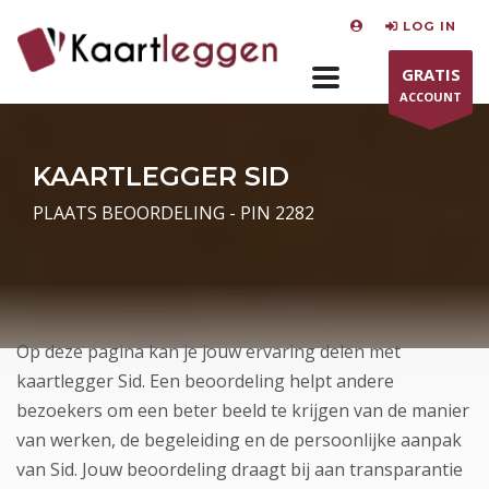
LOG IN
GRATIS
ACCOUNT
KAARTLEGGER SID
PLAATS BEOORDELING - PIN 2282
Op deze pagina kan je jouw ervaring delen met
kaartlegger Sid. Een beoordeling helpt andere
bezoekers om een beter beeld te krijgen van de manier
van werken, de begeleiding en de persoonlijke aanpak
van Sid. Jouw beoordeling draagt bij aan transparantie