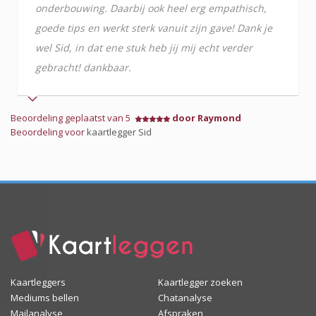
onderbouwing. Daarbij ook heel erg empathisch,
goede tips en werkt sterk vanuit zijn gave! Dank je
wel Sid, in dat ene stuk heb jij mij echt verder
gebracht! dankbaar.
Beoordeling geplaatst van 5
door Raymond
Beoordeling voor
kaartlegger Sid
Kaartleggers
Kaartlegger zoeken
Mediums bellen
Chatanalyse
Mailanalyse
Afspraken