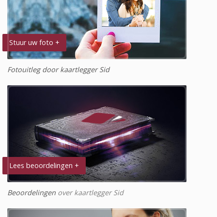
Stuur uw foto +
Fotouitleg door kaartlegger Sid
Lees beoordelingen +
Beoordelingen
over kaartlegger Sid