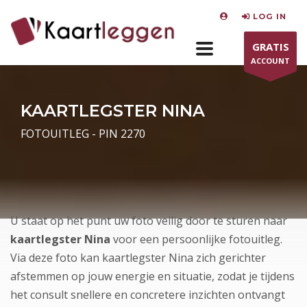
LOG IN
GRATIS
ACCOUNT
KAARTLEGSTER NINA
FOTOUITLEG - PIN 2270
U staat op het punt uw foto veilig door te sturen naar
kaartlegster Nina
voor een persoonlijke fotouitleg.
Via deze foto kan kaartlegster Nina zich gerichter
afstemmen op jouw energie en situatie, zodat je tijdens
het consult snellere en concretere inzichten ontvangt