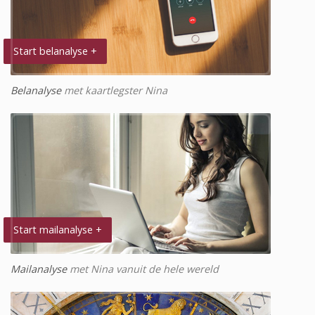
Start belanalyse +
Belanalyse
met kaartlegster Nina
Start mailanalyse +
Mailanalyse
met Nina vanuit de hele wereld