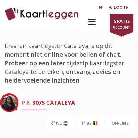
LOG IN
GRATIS
ACCOUNT
Ervaren kaartlegster Cataleya is op dit
moment
niet online voor bellen of chat.
Probeer op een later tijdstip
kaartlegster
Cataleya te bereiken,
ontvang advies en
heldervoelende inzichten.
PIN
3075
CATALEYA
NL
BE
OFFLINE