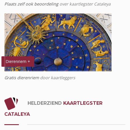
Plaats zelf ook beoordeling
over kaartlegster Cataleya
Dierenriem +
Gratis dierenriem
door kaartleggers
HELDERZIEND
KAARTLEGSTER
CATALEYA