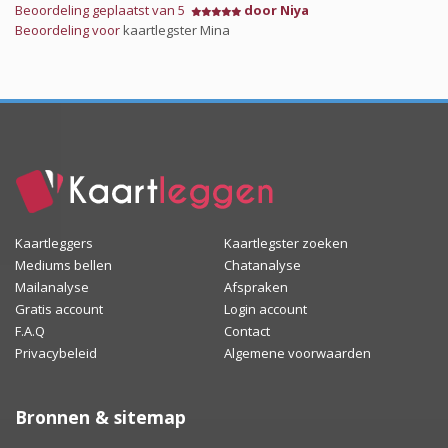
Beoordeling geplaatst van 5
door Niya
Beoordeling voor
kaartlegster Mina
Kaartleggers
Kaartlegster zoeken
Mediums bellen
Chatanalyse
Mailanalyse
Afspraken
Gratis account
Login account
F.A.Q
Contact
Privacybeleid
Algemene voorwaarden
Bronnen & sitemap