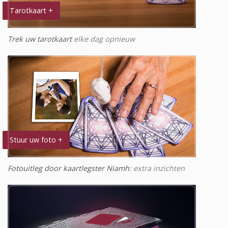
Tarotkaart +
Trek uw tarotkaart
elke dag opnieuw
Stuur uw foto +
Fotouitleg door kaartlegster Niamh
: extra inzichten