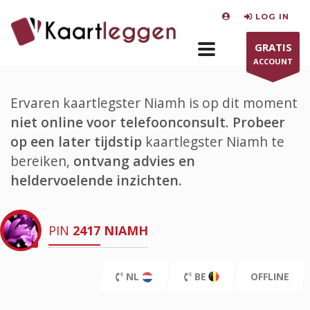
LOG IN
GRATIS
ACCOUNT
Ervaren kaartlegster Niamh is op dit moment
niet online voor telefoonconsult.
Probeer
op een later tijdstip
kaartlegster Niamh te
bereiken,
ontvang advies en
heldervoelende inzichten.
PIN
2417
NIAMH
NL
BE
OFFLINE