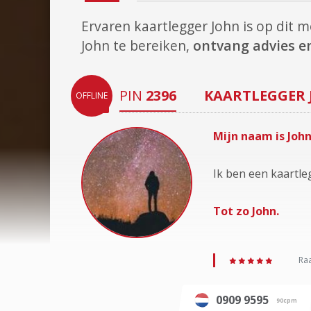
Ervaren kaartlegger John is op dit
John te bereiken,
ontvang advies en
PIN
2396
KAARTLEGGER
OFFLINE
Mijn naam is John
Ik ben een kaartle
Tot zo John.
Raa
0909 9595
90cpm