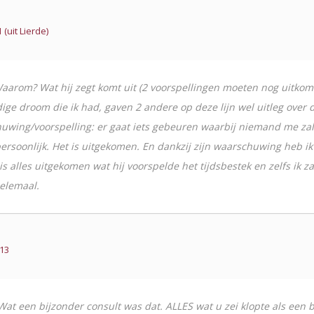
(uit Lierde)
Waarom? Wat hij zegt komt uit (2 voorspellingen moeten nog uitkom
e droom die ik had, gaven 2 andere op deze lijn wel uitleg over d
wing/voorspelling: er gaat iets gebeuren waarbij niemand me zal k
persoonlijk. Het is uitgekomen. En dankzij zijn waarschuwing heb ik
 is alles uitgekomen wat hij voorspelde het tijdsbestek en zelfs ik
helemaal.
u13
at een bijzonder consult was dat. ALLES wat u zei klopte als een b