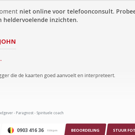
 moment
niet online voor telefoonconsult.
Probee
 heldervoelende inzichten.
JOHN
.
gger die de kaarten goed aanvoelt en interpreteert.
dgever - Paragnost - Spirituele coach
0903 416 36
BEOORDELING
STUUR FO
150cpm