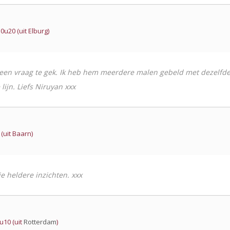
u20 (uit Elburg)
geen vraag te gek. Ik heb hem meerdere malen gebeld met dezelfde vr
lijn. Liefs Niruyan xxx
(uit Baarn)
e heldere inzichten. xxx
u10 (uit
Rotterdam
)