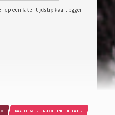
r op een later tijdstip
kaartlegger
TO
KAARTLEGGER IS NU OFFLINE - BEL LATER